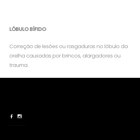
LÓBULO BÍFIDO
Correção de lesões ou rasgaduras no lóbulo da
orelha causadas por brincos, alargadores ou
trauma.